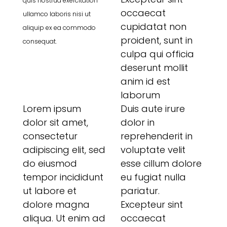
quis nostrud exercitation
occaecat
ullamco laboris nisi ut
cupidatat non
aliquip ex ea commodo
proident, sunt in
consequat.
culpa qui officia
deserunt mollit
anim id est
laborum
Lorem ipsum
Duis aute irure
dolor sit amet,
dolor in
consectetur
reprehenderit in
adipiscing elit, sed
voluptate velit
do eiusmod
esse cillum dolore
tempor incididunt
eu fugiat nulla
ut labore et
pariatur.
dolore magna
Excepteur sint
aliqua. Ut enim ad
occaecat